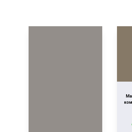
Ма
ком