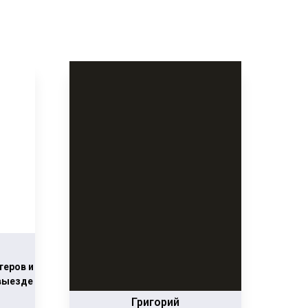
теров и
 выезде
Григорий