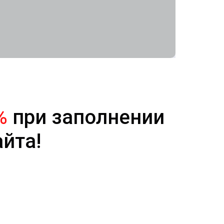
%
при заполнении
айта!