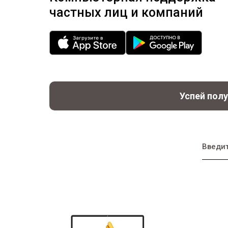
частных лиц и компаний
Успей полу
Введит