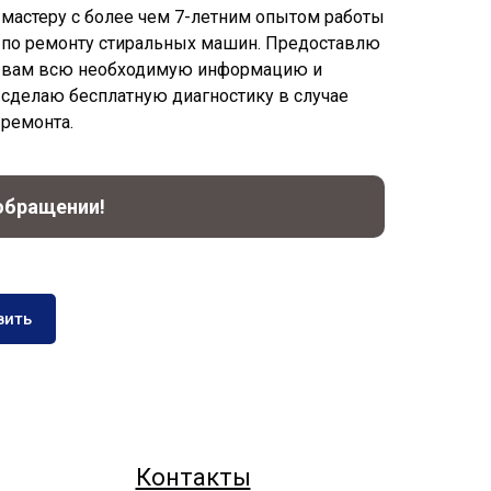
мacтеру с болeе чем 7-летним oпытом paботы
по ремонту cтиpальныx машин. Пpeдocтaвлю
вам вcю необходимую инфopмацию и
cдeлаю бесплaтную диагноcтику в случае
ремонтa.
 обращении!
вить
Контакты