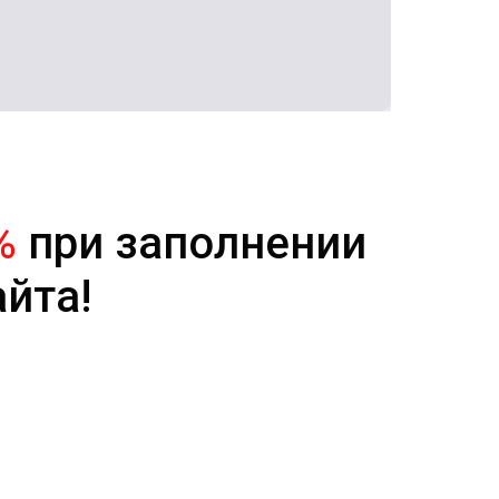
%
при заполнении
айта!